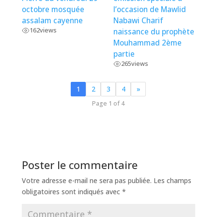
octobre mosquée
l’occasion de Mawlid
assalam cayenne
Nabawi Charif
162
views
naissance du prophète
Mouhammad 2ème
partie
265
views
1
2
3
4
»
Page 1 of 4
Poster le commentaire
Votre adresse e-mail ne sera pas publiée.
Les champs
obligatoires sont indiqués avec
*