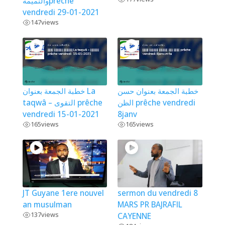
والنميمةprêche
vendredi 29-01-2021
147
views
خطبة الجمعة بعنوان حسن
خطبة الجمعة بعنوان La
الظن prêche vendredi
taqwâ – التقوى prêche
vendredi 15-01-2021
8janv
165
views
165
views
JT Guyane 1ere nouvel
sermon du vendredi 8
an musulman
MARS PR BAJRAFIL
137
views
CAYENNE