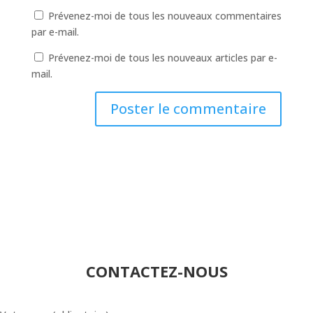
Prévenez-moi de tous les nouveaux commentaires
par e-mail.
Prévenez-moi de tous les nouveaux articles par e-
mail.
A
l
t
e
r
n
a
t
CONTACTEZ-NOUS
i
v
e