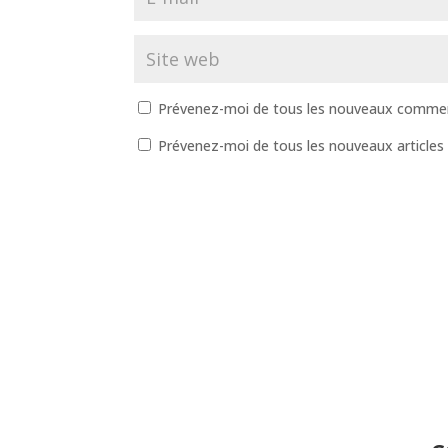
Prévenez-moi de tous les nouveaux comment
Prévenez-moi de tous les nouveaux articles 
A
l
t
e
r
n
a
t
i