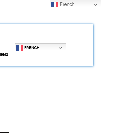
French
FRENCH
IENS