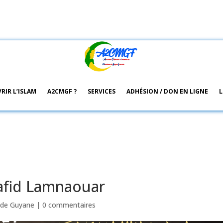
RIR L’ISLAM
A2CMGF ?
SERVICES
ADHÉSION / DON EN LIGNE
L
fid Lamnaouar
de Guyane
|
0 commentaires