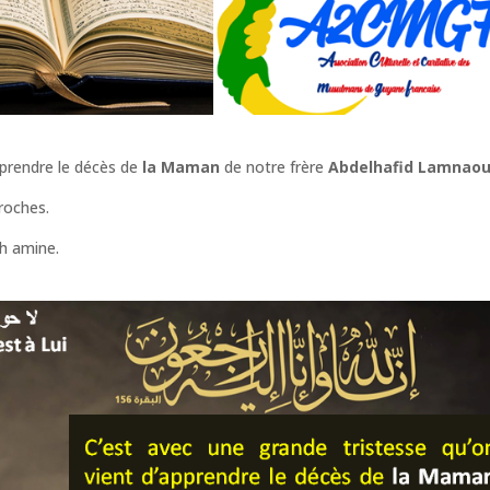
pprendre le décès de
la Maman
de notre frère
Abdelhafid
Lamnaou
roches.
ah amine.